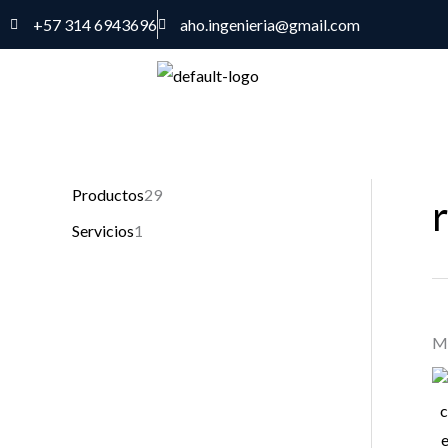
Ir
+57 314 6943696
aho.ingenieria@gmail.com
al
contenido
1
2
Productos
29
p
9
Servicios
1
r
p
o
r
d
o
Mo
u
d
c
u
t
c