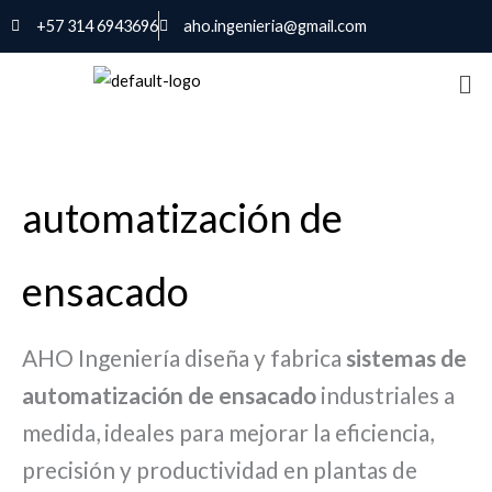
Ir
+57 314 6943696
aho.ingenieria@gmail.com
al
contenido
automatización de
ensacado
AHO Ingeniería diseña y fabrica
sistemas de
automatización de ensacado
industriales a
medida, ideales para mejorar la eficiencia,
precisión y productividad en plantas de