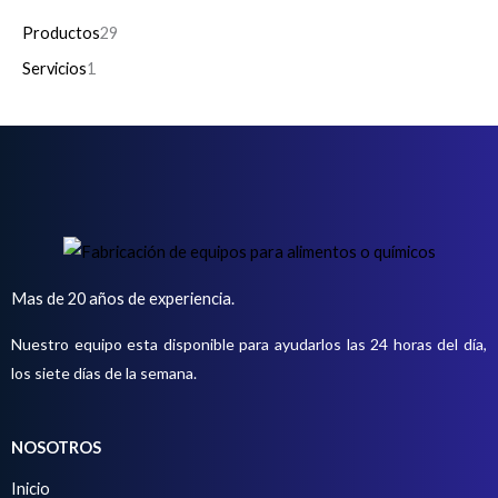
1
2
Productos
29
p
9
Servicios
1
r
p
o
r
d
o
u
d
c
u
t
c
o
t
Mas de 20 años de experiencia.
o
Nuestro equipo esta disponible para ayudarlos las 24 horas del día,
s
los siete días de la semana.
NOSOTROS
Inicio