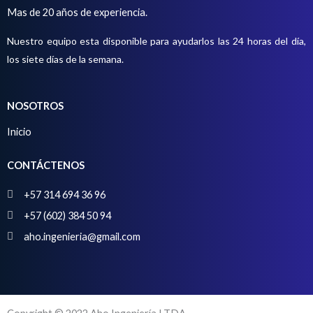
o
t
Mas de 20 años de experiencia.
o
Nuestro equipo esta disponible para ayudarlos las 24 horas del día,
s
los siete días de la semana.
NOSOTROS
Inicio
CONTÁCTENOS
+57 314 694 36 96
+57 (602) 384 50 94
aho.ingenieria@gmail.com