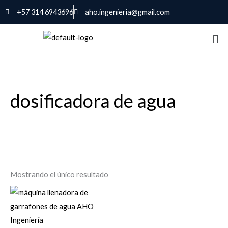
Ir
+57 314 6943696
aho.ingenieria@gmail.com
al
contenido
dosificadora de agua
Mostrando el único resultado