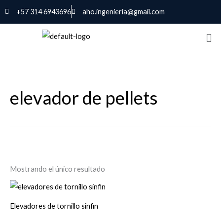
Ir
+57 314 6943696
aho.ingenieria@gmail.com
al
contenido
elevador de pellets
Mostrando el único resultado
Elevadores de tornillo sinfin