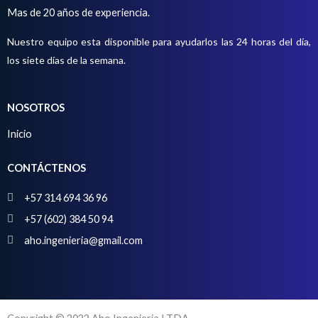
o
t
Mas de 20 años de experiencia.
o
Nuestro equipo esta disponible para ayudarlos las 24 horas del día,
s
los siete días de la semana.
NOSOTROS
Inicio
CONTÁCTENOS
+57 314 694 36 96
+57 (602) 384 50 94
aho.ingenieria@gmail.com