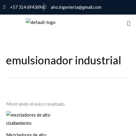
Ir
+57 314 6943696
aho.ingenieria@gmail.com
al
contenido
emulsionador industrial
Mostrando el único resultado
Mezcladores de alto