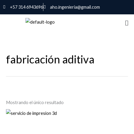
Ir
+57 314 6943696
aho.ingenieria@gmail.com
al
contenido
fabricación aditiva
Mostrando el único resultado