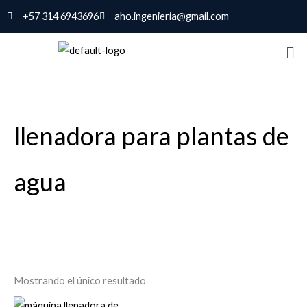
Ir
+57 314 6943696
aho.ingenieria@gmail.com
al
contenido
llenadora para plantas de
agua
Mostrando el único resultado