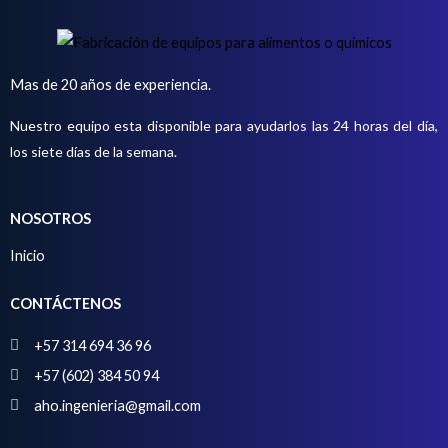
c
u
t
c
o
t
Mas de 20 años de experiencia.
o
Nuestro equipo esta disponible para ayudarlos las 24 horas del día,
s
los siete días de la semana.
NOSOTROS
Inicio
CONTÁCTENOS
+57 314 694 36 96
+57 (602) 384 50 94
aho.ingenieria@gmail.com