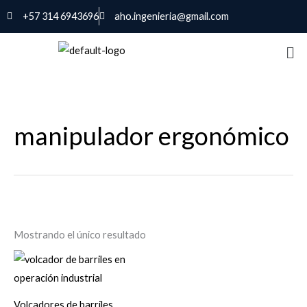
Ir
+57 314 6943696
aho.ingenieria@gmail.com
al
contenido
manipulador ergonómico
Mostrando el único resultado
Volcadores de barriles