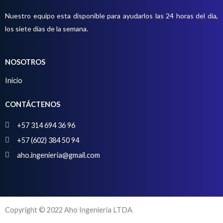
o
Nuestro equipo esta disponible para ayudarlos las 24 horas del día,
s
los siete días de la semana.
NOSOTROS
Inicio
CONTÁCTENOS
+57 314 694 36 96
+57 (602) 384 50 94
aho.ingenieria@gmail.com
Copyright © 2022 Aho Ingeniería LTDA