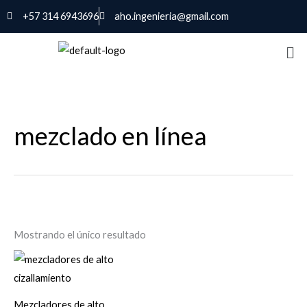
Ir
+57 314 6943696
aho.ingenieria@gmail.com
al
contenido
mezclado en línea
Mostrando el único resultado
Mezcladores de alto