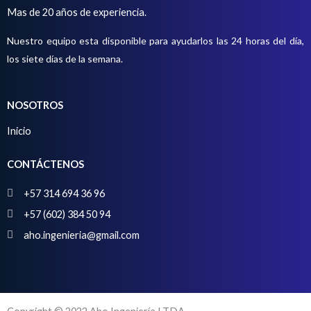
o
t
Mas de 20 años de experiencia.
o
Nuestro equipo esta disponible para ayudarlos las 24 horas del día,
s
los siete días de la semana.
NOSOTROS
Inicio
CONTÁCTENOS
+57 314 694 36 96
+57 (602) 384 50 94
aho.ingenieria@gmail.com