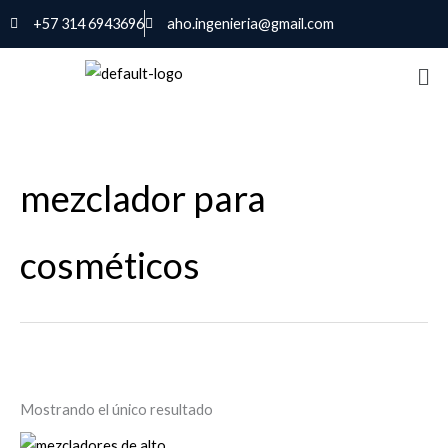
Ir
+57 314 6943696
aho.ingenieria@gmail.com
al
contenido
mezclador para
cosméticos
Mostrando el único resultado