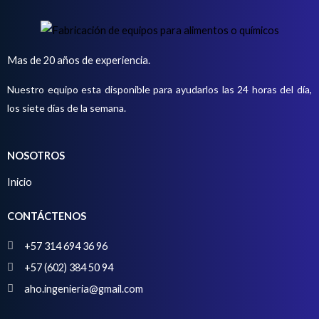
c
u
t
c
o
t
Mas de 20 años de experiencia.
o
Nuestro equipo esta disponible para ayudarlos las 24 horas del día,
s
los siete días de la semana.
NOSOTROS
Inicio
CONTÁCTENOS
+57 314 694 36 96
+57 (602) 384 50 94
aho.ingenieria@gmail.com