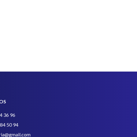
OS
4 36 96
384 50 94
eria@gmail.com