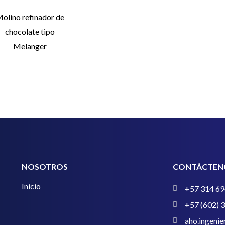
olino refinador de
chocolate tipo
Melanger
NOSOTROS
CONTÁCTEN
Inicio
+57 314 69
+57 (602) 
aho.ingeni