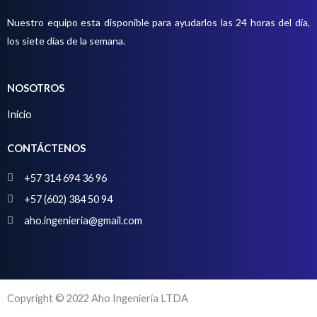
o
Nuestro equipo esta disponible para ayudarlos las 24 horas del día,
s
los siete días de la semana.
NOSOTROS
Inicio
CONTÁCTENOS
+57 314 694 36 96
+57 (602) 384 50 94
aho.ingenieria@gmail.com
Copyright © 2022 Aho Ingeniería LTDA