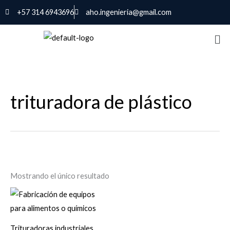
Ir
+57 314 6943696
aho.ingenieria@gmail.com
al
contenido
trituradora de plástico
Mostrando el único resultado
Trituradoras industriales