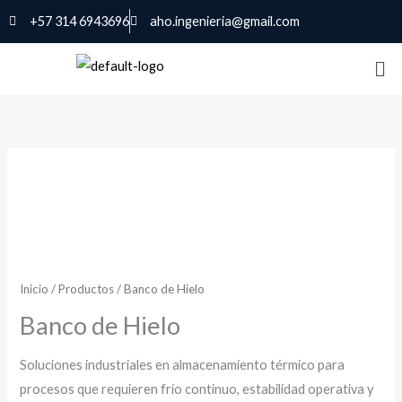
Ir
+57 314 6943696
aho.ingenieria@gmail.com
al
contenido
Inicio
/
Productos
/ Banco de Hielo
Banco de Hielo
Soluciones industriales en almacenamiento térmico para
procesos que requieren frío continuo, estabilidad operativa y