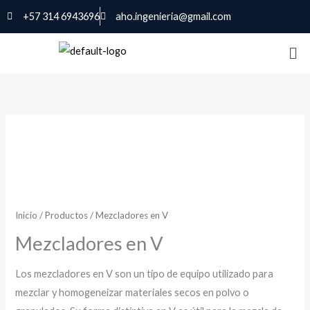
Ir
+57 314 6943696
aho.ingenieria@gmail.com
al
contenido
Inicio
/
Productos
/ Mezcladores en V
Mezcladores en V
Los mezcladores en V son un tipo de equipo utilizado para
mezclar y homogeneizar materiales secos en polvo o